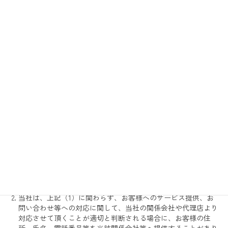
4. 個人情報の提供
当社は、次の場合を除き、お客様の個人情報を第三者に開示ま
たは提供しません。
お客様の同意がある場合
法令に基づく場合
人の生命、身体又は財産の保護のために必要であって、お
客様の同意を取ることが困難な場合
利用目的の達成に必要な範囲で、個人情報の取り扱いを委
託する場合
合併、会社分割、営業譲渡その他の事由によって事業の承
継が行われる場合
当社は、上記（1）に関わらず、お客様へのサービス提供、お
問い合わせ等への対応に関して、当社の関係会社や代理店より
対応させて頂くことが適切と判断される場合に、お客様の住