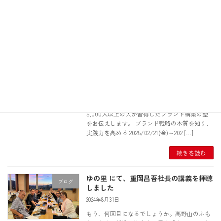
今回特別ゲストに西嶋監督をお招きして、お話
を伺います。ぜひご参加いただける […]
続きを読む
東京理科大学オープンカレッジ「ブラン
ブログ
ド戦略実践塾」に登壇します
2024年9月6日
小野裕子が理科大のオープンカレッジにて、ブ
ランド戦略実践塾に登壇します。これまで
5,000人以上の人が習得したブランド構築の型
をお伝えします。 ブランド戦略の本質を知り、
実践力を高める 2025/02/21(金)～202 […]
続きを読む
ゆの里 にて、重岡昌吾社長の講義を拝聴
ブログ
しました
2024年8月31日
もう、何回目になるでしょうか。高野山のふも