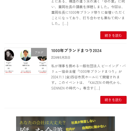
とにある、構造の違う水の湧く「ゆの里」に伺
い、重岡社長の講義を拝聴しました。今回は、
重岡社長に1000年ブランド祭りに登壇いただく
ことになっており、打ち合わせも兼ねて伺いま
した。 […]
続きを読む
1000年ブランドまつり2024
ブログ
2024年8月28日
私が理事を務める一般社団法人 ビーイング・バ
リュー協会主催「1000年ブランドまつり」が
2024.11.1 (金)四谷市民ホールにて開催されま
す。このイベントは、「KAIZEN の時代から、
SENNEN の時代へ」専念す […]
続きを読む